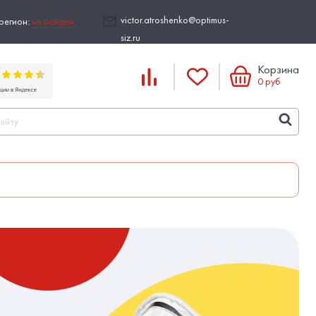
victor.atroshenko@optimus-
регион:
не найден
siz.ru
Корзина
0
руб