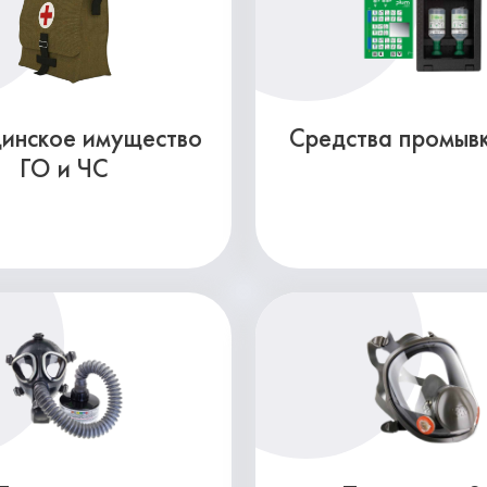
инское имущество
Средства промывк
ГО и ЧС