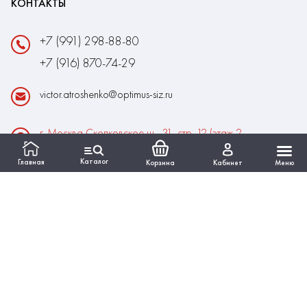
КОНТАКТЫ
+7 (991) 298-88-80
+7 (916) 870-74-29
victor.atroshenko@optimus-siz.ru
г. Москва Сколковское ш., 31, стр. 12 (этаж 2,
помещение 22)
Каталог
Главная
Корзина
Кабинет
Меню
Время работы:
Пн-Пт: 10:00 - 18:00
Выходные:Сб-Вс
ИНФОРМАЦИЯ