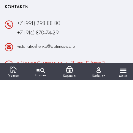
КОНТАКТЫ
+7 (991) 298-88-80
+7 (916) 870-74-29
victor.atroshenko@optimus-siz.ru
г. Москва Сколковское ш., 31, стр. 12 (этаж 2,
помещение 22)
Каталог
Главная
Корзина
Кабинет
Меню
Время работы:
Пн-Пт: 10:00 - 18:00
Выходные:Сб-Вс
ИНФОРМАЦИЯ