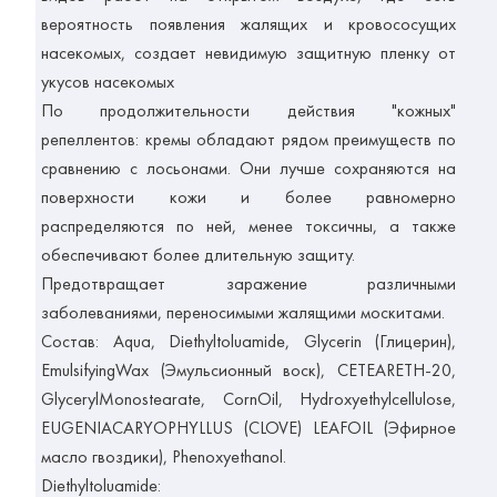
вероятность появления жалящих и кровососущих
насекомых, создает невидимую защитную пленку от
укусов насекомых
По продолжительности действия "кожных"
репеллентов: кремы обладают рядом преимуществ по
сравнению с лосьонами. Они лучше сохраняются на
поверхности кожи и более равномерно
распределяются по ней, менее токсичны, а также
обеспечивают более длительную защиту.
Предотвращает заражение различными
заболеваниями, переносимыми жалящими москитами.
Состав: Aqua, Diethyltoluamide, Glycerin (Глицерин),
EmulsifyingWax (Эмульсионный воск), CETEARETH-20,
GlycerylMonostearate, CornOil, Hydroxyethylcellulose
,
EUGENIACARYOPHYLLUS (CLOVE) LEAFOIL (Эфирное
масло гвоздики), Phenoxyethanol.
Diethyltoluamide: