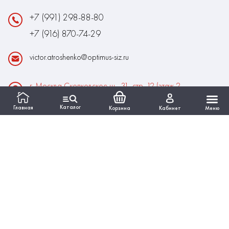
+7 (991) 298-88-80
+7 (916) 870-74-29
victor.atroshenko@optimus-siz.ru
г. Москва Сколковское ш., 31, стр. 12 (этаж 2,
помещение 22)
Каталог
Главная
Корзина
Кабинет
Меню
Время работы:
Пн-Пт: 10:00 - 18:00
Выходные:Сб-Вс
ИНФОРМАЦИЯ
КАТАЛОГ