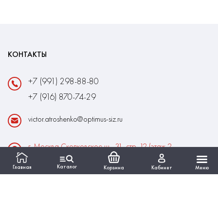
КОНТАКТЫ
+7 (991) 298-88-80
+7 (916) 870-74-29
victor.atroshenko@optimus-siz.ru
г. Москва Сколковское ш., 31, стр. 12 (этаж 2,
помещение 22)
Каталог
Главная
Корзина
Кабинет
Меню
Время работы:
Пн-Пт: 10:00 - 18:00
Выходные:Сб-Вс