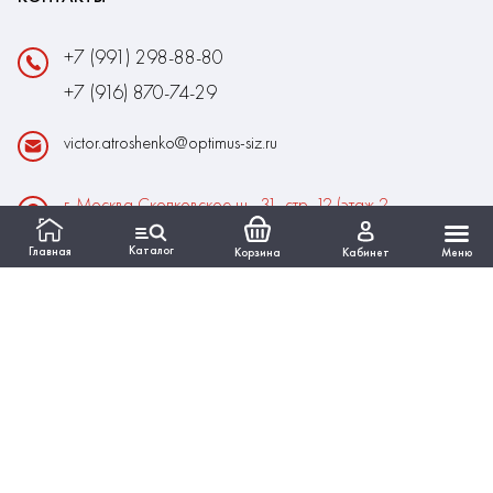
+7 (991) 298-88-80
+7 (916) 870-74-29
victor.atroshenko@optimus-siz.ru
г. Москва Сколковское ш., 31, стр. 12 (этаж 2,
помещение 22)
Каталог
Главная
Корзина
Кабинет
Меню
Время работы:
Пн-Пт: 10:00 - 18:00
Выходные:Сб-Вс
ИНФОРМАЦИЯ