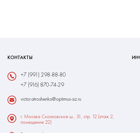
КОНТАКТЫ
ИН
+7 (991) 298-88-80
+7 (916) 870-74-29
victor.atroshenko@optimus-siz.ru
г. Москва Сколковское ш., 31, стр. 12 (этаж 2,
помещение 22)
Время работы:
Пн-Пт: 10:00 - 18:00