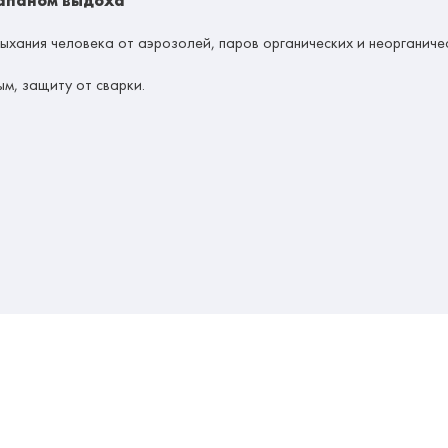
лапаном выдоха
хания человека от аэрозолей, паров органических и неорганиче
м, защиту от сварки.