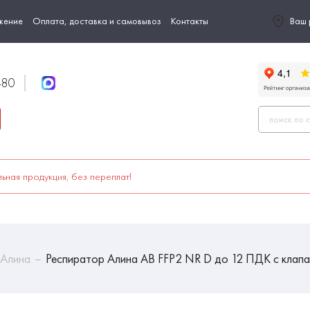
жение
Оплата, доставка и самовывоз
Контакты
Ваш 
-80
ьная продукция, без переплат!
 Алина
Респиратор Алина АВ FFP2 NR D до 12 ПДК с клап