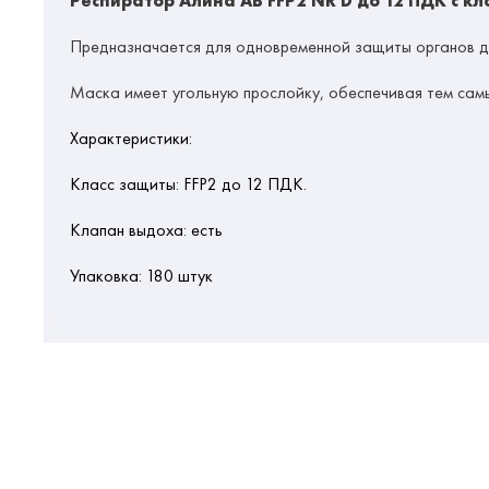
Респиратор Алина АВ FFP2 NR D до 12 ПДК с к
Предназначается для одновременной защиты органов ды
Маска имеет угольную прослойку, обеспечивая тем самы
Характеристики:
Класс защиты: FFP2 до 12 ПДК.
Клапан выдоха: есть
Упаковка: 180 штук