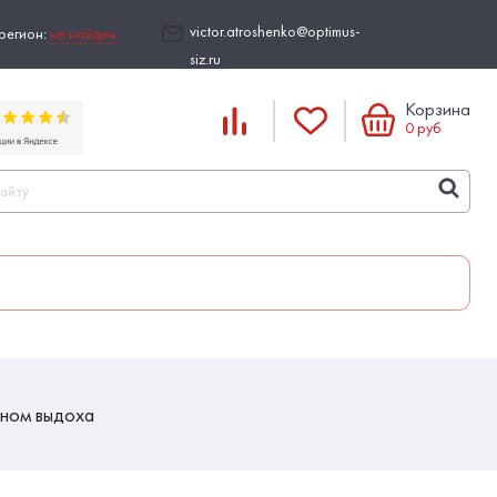
victor.atroshenko@optimus-
регион:
не найден
siz.ru
Корзина
0
руб
аном выдоха