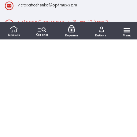
victor.atroshenko@optimus-siz.ru
г. Москва Сколковское ш., 31, стр. 12 (этаж 2,
помещение 22)
Каталог
Главная
Корзина
Кабинет
Меню
Время работы:
Пн-Пт: 10:00 - 18:00
Выходные:Сб-Вс
ИНФОРМАЦИЯ
КАТАЛОГ
Вся представленная на сайте информация, касающаяся
технических характеристик, наличия на складе, стоимости
товаров, работ, услуг, носит информационный характер и ни