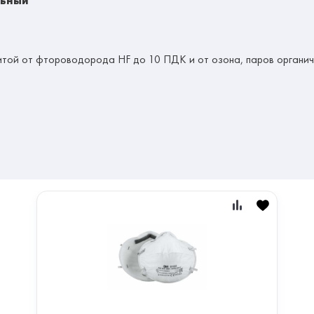
льный
щитой от фтороводорода
HF
до 10 ПДК и от озона, паров органиче