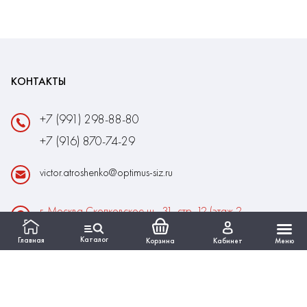
КОНТАКТЫ
+7 (991) 298-88-80
+7 (916) 870-74-29
victor.atroshenko@optimus-siz.ru
г. Москва Сколковское ш., 31, стр. 12 (этаж 2,
помещение 22)
Каталог
Главная
Корзина
Кабинет
Меню
Время работы:
Пн-Пт: 10:00 - 18:00
Выходные:Сб-Вс