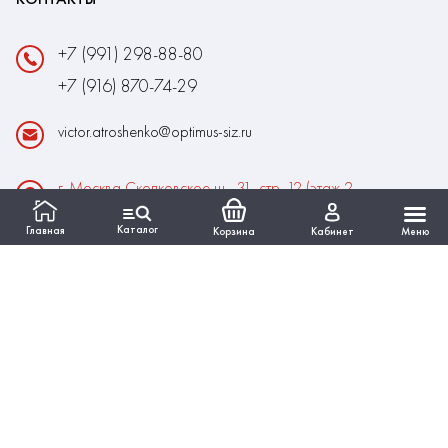
+7 (991) 298-88-80
+7 (916) 870-74-29
victor.atroshenko@optimus-siz.ru
г. Москва Сколковское ш., 31, стр. 12 (этаж 2,
помещение 22)
Каталог
Главная
Корзина
Кабинет
Меню
Время работы:
Пн-Пт: 10:00 - 18:00
Выходные:Сб-Вс
ИНФОРМАЦИЯ