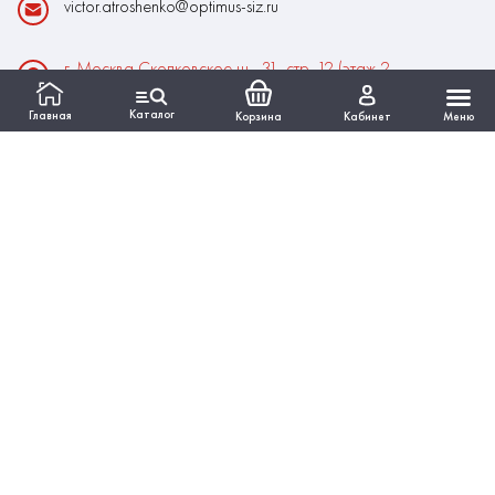
victor.atroshenko@optimus-siz.ru
г. Москва Сколковское ш., 31, стр. 12 (этаж 2,
помещение 22)
Каталог
Главная
Корзина
Кабинет
Меню
Время работы:
Пн-Пт: 10:00 - 18:00
Выходные:Сб-Вс
ИНФОРМАЦИЯ
КАТАЛОГ
Вся представленная на сайте информация, касающаяся
технических характеристик, наличия на складе, стоимости
товаров, работ, услуг, носит информационный характер и ни