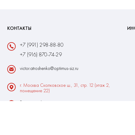
КОНТАКТЫ
ИН
+7 (991) 298-88-80
+7 (916) 870-74-29
victor.atroshenko@optimus-siz.ru
г. Москва Сколковское ш., 31, стр. 12 (этаж 2,
помещение 22)
Время работы:
Пн-Пт: 10:00 - 18:00
Выходные:Сб-Вс