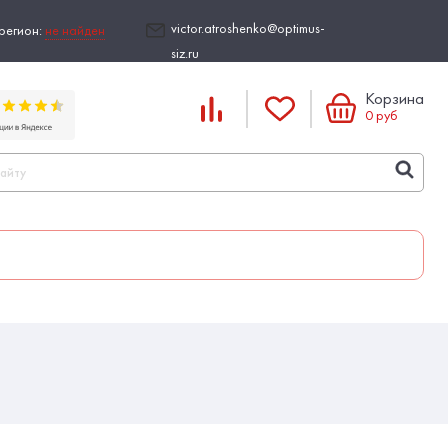
victor.atroshenko@optimus-
регион:
не найден
siz.ru
Корзина
0
руб