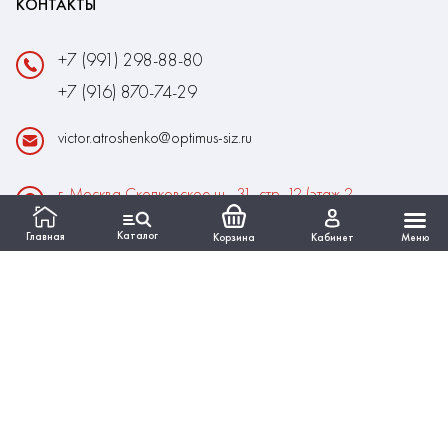
КОНТАКТЫ
+7 (991) 298-88-80
+7 (916) 870-74-29
victor.atroshenko@optimus-siz.ru
г. Москва Сколковское ш., 31, стр. 12 (этаж 2,
помещение 22)
Каталог
Главная
Корзина
Кабинет
Меню
Время работы:
Пн-Пт: 10:00 - 18:00
Выходные:Сб-Вс
ИНФОРМАЦИЯ