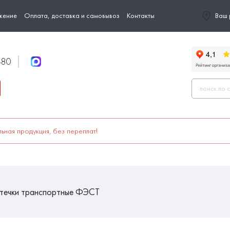
жение
Оплата, доставка и самовывоз
Контакты
Ваш 
-80
ьная продукция, без переплат!
течки транспортные ФЭСТ