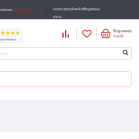
victor.atroshenko@optimus-
регион:
не найден
siz.ru
Корзина
0
руб