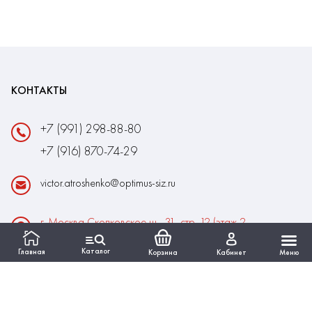
КОНТАКТЫ
+7 (991) 298-88-80
+7 (916) 870-74-29
victor.atroshenko@optimus-siz.ru
г. Москва Сколковское ш., 31, стр. 12 (этаж 2,
помещение 22)
Каталог
Главная
Корзина
Кабинет
Меню
Время работы:
Пн-Пт: 10:00 - 18:00
Выходные:Сб-Вс