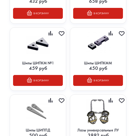
432
руб
658
руб
В КОРЗИНУ
В КОРЗИНУ
Шипы ШИПКМ №1
Шипы ШИПКММ
459
руб
450
руб
В КОРЗИНУ
В КОРЗИНУ
Шипы ШИППД
Лазы универсальные ЛУ
500
руб
3882
руб