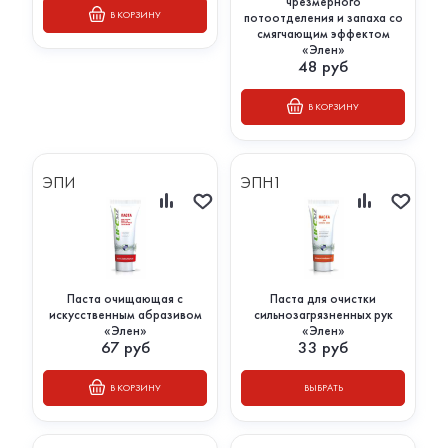
чрезмерного
В КОРЗИНУ
потоотделения и запаха со
смягчающим эффектом
«Элен»
48
руб
В КОРЗИНУ
ЭПИ
ЭПН1
Паста очищающая с
Паста для очистки
искусственным абразивом
сильнозагрязненных рук
«Элен»
«Элен»
67
руб
33
руб
В КОРЗИНУ
ВЫБРАТЬ