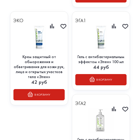
ЭКО
ЭГА1
Крем защитный от
Гель с антибактериальным
обморожения и
эффектом «Элен» 100 мл
44
руб
обветривания для кожи рук,
лица и открытых участков
тела «Элен»
В КОРЗИНУ
42
руб
В КОРЗИНУ
ЭГА2
Гель с антибактериальным