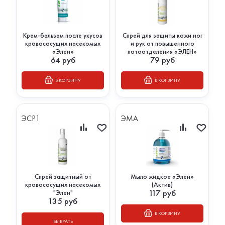
Крем-бальзам после укусов
Спрей для защиты кожи ног
кровососущих насекомых
и рук от повышенного
«Элен»
потоотделения «ЭЛЕН»
64
руб
79
руб
В КОРЗИНУ
В КОРЗИНУ
ЭСР1
ЭМА
Спрей защитный от
Мыло жидкое «Элен»
кровососущих насекомых
(Актив)
117
руб
"Элен"
135
руб
В КОРЗИНУ
ВЫБРАТЬ