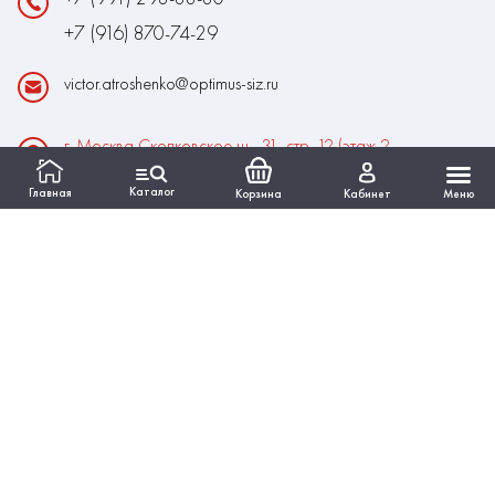
+7 (916) 870-74-29
victor.atroshenko@optimus-siz.ru
г. Москва Сколковское ш., 31, стр. 12 (этаж 2,
помещение 22)
Каталог
Главная
Корзина
Кабинет
Меню
Время работы:
Пн-Пт: 10:00 - 18:00
Выходные:Сб-Вс
ИНФОРМАЦИЯ
КАТАЛОГ
Вся представленная на сайте информация, касающаяся