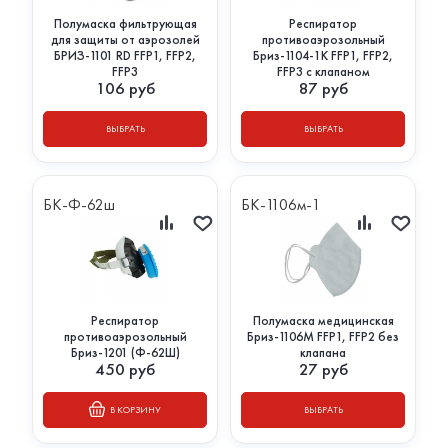
Полумаска фильтрующая
Респиратор
для защиты от аэрозолей
противоаэрозольный
БРИЗ-1101 RD FFP1, FFP2,
Бриз-1104-1К FFP1, FFP2,
FFP3
FFP3 с клапаном
106
руб
87
руб
ВЫБРАТЬ
ВЫБРАТЬ
БК-Ф-62ш
БК-1106м-1
Респиратор
Полумаска медицинская
противоаэрозольный
Бриз-1106М FFP1, FFP2 без
Бриз-1201 (Ф-62Ш)
клапана
450
руб
27
руб
В КОРЗИНУ
ВЫБРАТЬ