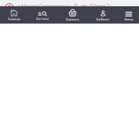
г. Москва Сколковское ш., 31, стр. 12 (этаж 2,
помещение 22)
Каталог
Главная
Корзина
Кабинет
Меню
Время работы:
Пн-Пт: 10:00 - 18:00
Выходные:Сб-Вс
ИНФОРМАЦИЯ
КАТАЛОГ
Вся представленная на сайте информация, касающаяся
технических характеристик, наличия на складе, стоимости
товаров, работ, услуг, носит информационный характер и ни
при каких условиях не является публичной офертой,
определяемой положениями Статьи 437 ГКРФ.