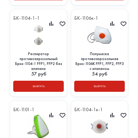
БК-1104-1-1
БК-1106к-1
Респиратор
Полумаска
противоаэрозольный
противоаэрозольная
Бриз-1104-1 FFP1, FFP2 без
Бриз-1106К FFP1, FFP2, FFP3
клапана
с клапаном
57
руб
54
руб
ВЫБРАТЬ
ВЫБРАТЬ
БК-1101-1
БК-1104-1к-1