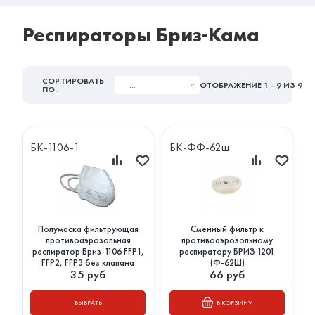
Респираторы Бриз-Кама
СОРТИРОВАТЬ
...
ОТОБРАЖЕНИЕ
1 - 9
ИЗ 9
ПО:
БК-1106-1
БК-ФФ-62ш
Полумаска фильтрующая
Сменный фильтр к
противоаэрозольная
противоаэрозольному
респиратор Бриз-1106 FFP1,
респиратору БРИЗ 1201
FFP2, FFP3 без клапана
(Ф-62Ш)
35
руб
66
руб
ВЫБРАТЬ
В КОРЗИНУ