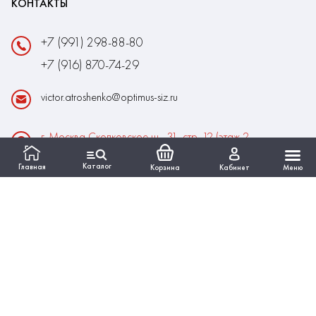
КОНТАКТЫ
+7 (991) 298-88-80
+7 (916) 870-74-29
victor.atroshenko@optimus-siz.ru
г. Москва Сколковское ш., 31, стр. 12 (этаж 2,
помещение 22)
Каталог
Главная
Корзина
Кабинет
Меню
Время работы:
Пн-Пт: 10:00 - 18:00
Выходные:Сб-Вс
ИНФОРМАЦИЯ