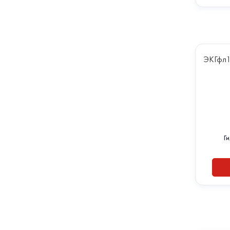
ЭКГфл
Г