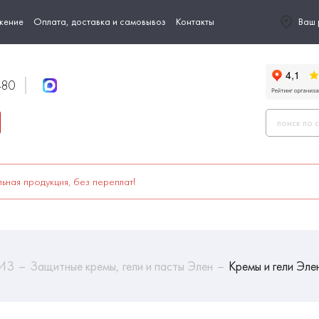
жение
Оплата, доставка и самовывоз
Контакты
Ваш 
-80
ьная продукция, без переплат!
СИЗ
Защитные кремы, гели и пасты Элен
Кремы и гели Эле