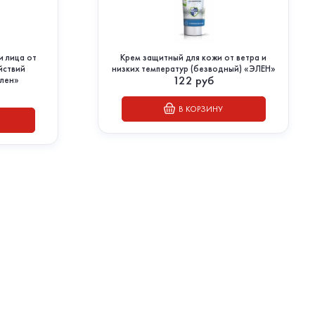
и лица от
Крем защитный для кожи от ветра и
йствий
низких температур (безводный) «ЭЛЕН»
122
руб
лен»
В КОРЗИНУ