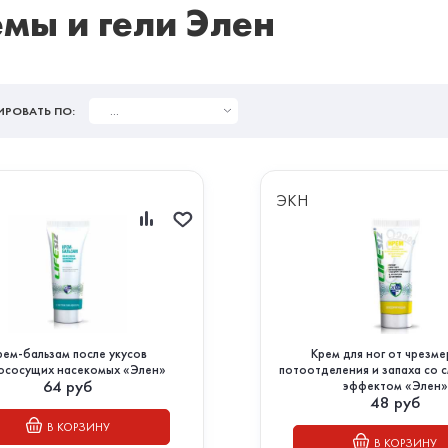
мы и гели Элен
...
ИРОВАТЬ ПО:
ЭКН
рем-бальзам после укусов
Крем для ног от чрезм
ососущих насекомых «Элен»
потоотделения и запаха со 
64
руб
эффектом «Элен»
48
руб
В КОРЗИНУ
В КОРЗИНУ