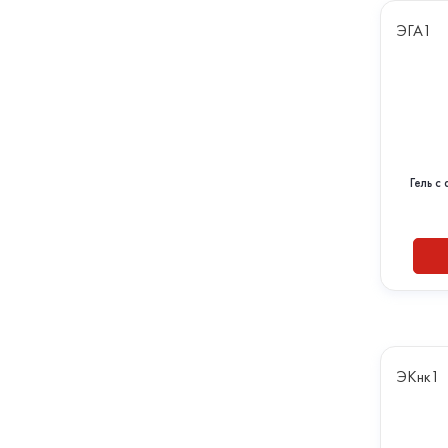
ЭГА1
Гель 
ЭКнк1