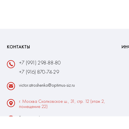
КОНТАКТЫ
ИН
+7 (991) 298-88-80
+7 (916) 870-74-29
victor.atroshenko@optimus-siz.ru
г. Москва Сколковское ш., 31, стр. 12 (этаж 2,
помещение 22)
Время работы:
Пн-Пт: 10:00 - 18:00
Выходные:Сб-Вс