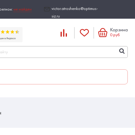
victor.atroshenko@optimus-
регион:
не найден
siz.ru
Корзина
0
руб
н