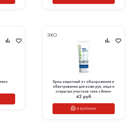
ЭКО
лен»
Крем защитный от обморожения и
обветривания для кожи рук, лица и
открытых участков тела «Элен»
42
руб
В КОРЗИНУ