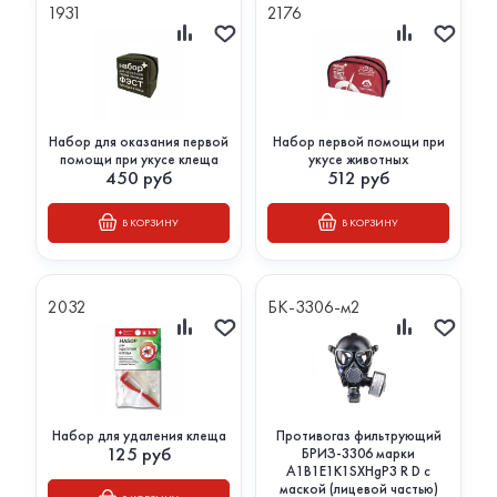
1931
2176
Набор для оказания первой
Набор первой помощи при
помощи при укусе клеща
укусе животных
450
руб
512
руб
В КОРЗИНУ
В КОРЗИНУ
2032
БК-3306-м2
Набор для удаления клеща
Противогаз фильтрующий
125
руб
БРИЗ-3306 марки
A1B1E1K1SXHgP3 R D с
маской (лицевой частью)