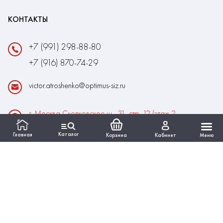
КОНТАКТЫ
+7 (991) 298-88-80
+7 (916) 870-74-29
victor.atroshenko@optimus-siz.ru
г. Москва Сколковское ш., 31, стр. 12 (этаж 2,
помещение 22)
Каталог
Главная
Корзина
Кабинет
Меню
Время работы:
Пн-Пт: 10:00 - 18:00
Выходные:Сб-Вс
ИНФОРМАЦИЯ