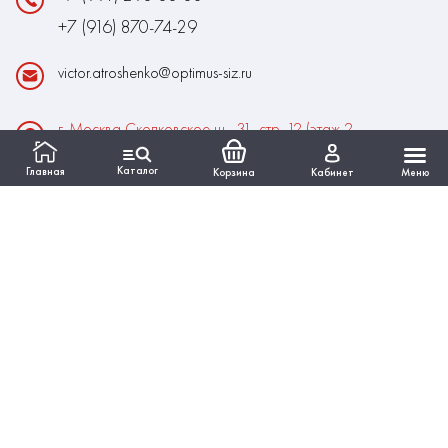
+7 (916) 870-74-29
victor.atroshenko@optimus-siz.ru
г. Москва Сколковское ш., 31, стр. 12 (этаж 2,
помещение 22)
Каталог
Главная
Корзина
Кабинет
Меню
Время работы:
Пн-Пт: 10:00 - 18:00
Выходные:Сб-Вс
ИНФОРМАЦИЯ
КАТАЛОГ
Вся представленная на сайте информация, касающаяся