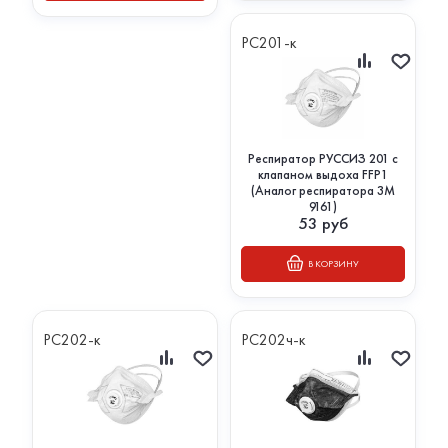
РС201-к
Респиратор РУССИЗ 201 с
клапаном выдоха FFP1
(Аналог респиратора 3М
9161)
53
руб
В КОРЗИНУ
РС202-к
РС202ч-к