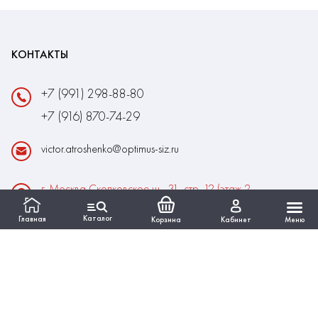
КОНТАКТЫ
+7 (991) 298-88-80
+7 (916) 870-74-29
victor.atroshenko@optimus-siz.ru
г. Москва Сколковское ш., 31, стр. 12 (этаж 2,
помещение 22)
Каталог
Главная
Корзина
Кабинет
Меню
Время работы:
Пн-Пт: 10:00 - 18:00
Выходные:Сб-Вс
ИНФОРМАЦИЯ