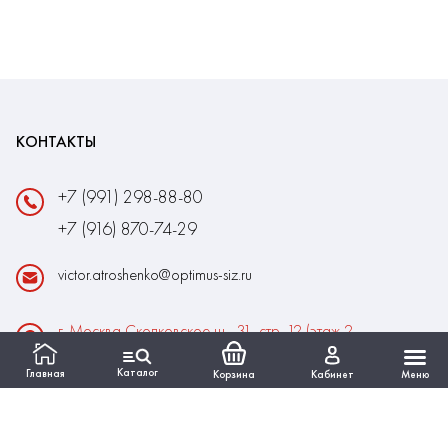
КОНТАКТЫ
+7 (991) 298-88-80
+7 (916) 870-74-29
victor.atroshenko@optimus-siz.ru
г. Москва Сколковское ш., 31, стр. 12 (этаж 2,
помещение 22)
Каталог
Главная
Корзина
Кабинет
Меню
Время работы:
Пн-Пт: 10:00 - 18:00
Выходные:Сб-Вс