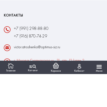
КОНТАКТЫ
+7 (991) 298-88-80
+7 (916) 870-74-29
victor.atroshenko@optimus-siz.ru
г. Москва Сколковское ш., 31, стр. 12 (этаж 2,
помещение 22)
Каталог
Главная
Корзина
Кабинет
Меню
Время работы:
Пн-Пт: 10:00 - 18:00
Выходные:Сб-Вс
ИНФОРМАЦИЯ