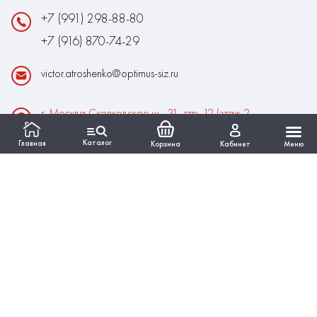
+7 (991) 298-88-80
+7 (916) 870-74-29
victor.atroshenko@optimus-siz.ru
г. Москва Сколковское ш., 31, стр. 12 (этаж 2,
помещение 22)
Каталог
Главная
Корзина
Кабинет
Меню
Время работы:
Пн-Пт: 10:00 - 18:00
Выходные:Сб-Вс
ИНФОРМАЦИЯ
КАТАЛОГ