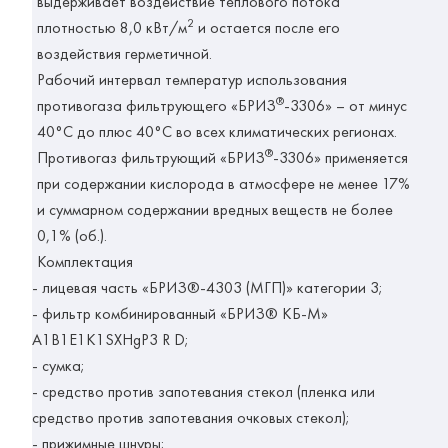
выдерживает воздействие теплового потока
2
плотностью 8,0 кВт/м
и остается после его
воздействия герметичной.
Рабочий интервал температур использования
®
противогаза фильтрующего «БРИЗ
-3306» – от минус
40°С до плюс 40°С во всех климатических регионах.
®
Противогаз фильтрующий «БРИЗ
-3306» применяется
при содержании кислорода в атмосфере не менее 17%
и суммарном содержании вредных веществ не более
0,1% (об.).
Комплектация
- лицевая часть «БРИЗ®-4303 (МГП)» категории 3;
- фильтр комбинированный «БРИЗ® КБ-М»
A1B1E1K1SXHgP3 R D;
- сумка;
- средство против запотевания стекол (пленка или
средство против запотевания очковых стекол);
- прижимные шнуры;