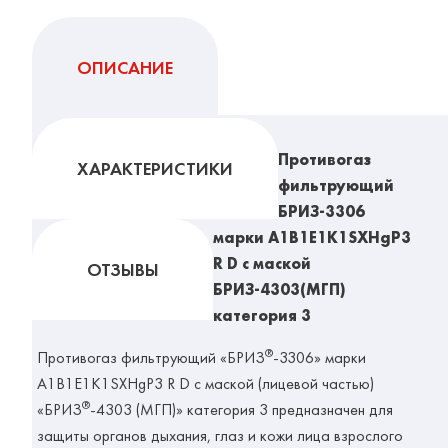
ОПИСАНИЕ
Противогаз
ХАРАКТЕРИСТИКИ
фильтрующий
БРИЗ-3306
марки A1B1E1K1SXHgP3
R D с маской
ОТЗЫВЫ
БРИЗ-4303(МГП)
категория 3
®
Противогаз фильтрующий «БРИЗ
-3306» марки
A1B1E1K1SXHgP3 R D с маской (лицевой частью)
®
«БРИЗ
-4303 (МГП)» категория 3
предназначен для
защиты органов дыхания, глаз и кожи лица взрослого