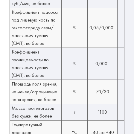
куб./мин, не более
Коэффициент подсоса
под лицевую часть по
гексафториду серы/
%
0,05/0,0001
масляному туману
(СМТ), не более
Коэффициент
проницаемости по
%
0,0001
масляному туману
(СМТ), не более
Площадь поля зрения,
не менее/ограничение
%
70/30
поля зрения, не более
Масса противогазов
г
1100
без сумки, не более
Температурный
диапазон
°C
-40 до +40