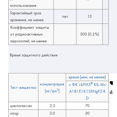
использования
Гарантийный срок
лет
13
хранения, не менее
Коэффициент защиты
от радиоактивных
500 (0,2%)
аэрозолей, не менее
Время защитного действия
время [мин, не менее]
концентрация
®
с ФК «БРИЗ
КБ-М»
Тест-вещество
Г
3
[мг/дм
]
A1B1E1K1SXHgP3 R
р
а
D
ж
д
циклогексан
3,5
70
а
н
хлор
3,0
30
с