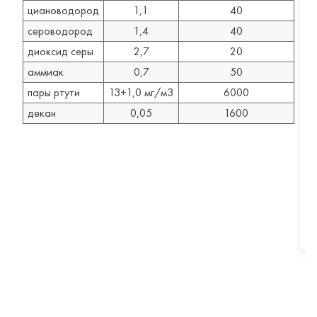
циановодород
1,1
40
к
и
сероводород
1,4
40
й
п
диоксид серы
2,7
20
р
о
аммиак
0,7
50
т
и
пары ртути
13+1,0 мг/м3
6000
в
декан
0,05
1600
о
г
а
з
Г
П
-
7
Б
Т
4