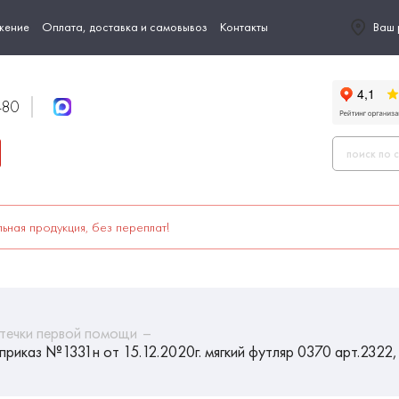
жение
Оплата, доставка и самовывоз
Контакты
Ваш 
-80
ьная продукция, без переплат!
течки первой помощи
риказ №1331н от 15.12.2020г. мягкий футляр 0370 арт.2322