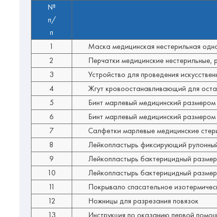
№
п/
п
1
Маска медицинская нестерильная одн
2
Перчатки медицинские нестерильные, 
3
Устройство для проведения искусствен
4
Жгут кровоостанавливающий для оста
5
Бинт марлевый медицинский размером н
6
Бинт марлевый медицинский размером н
7
Салфетки марлевые медицинские стери
8
Лейкопластырь фиксирующий рулонный
9
Лейкопластырь бактерицидный размером
10
Лейкопластырь бактерицидный размеро
11
Покрывало спасательное изотермическ
12
Ножницы для разрезания повязок
13
Инструкция по оказанию первой помощ