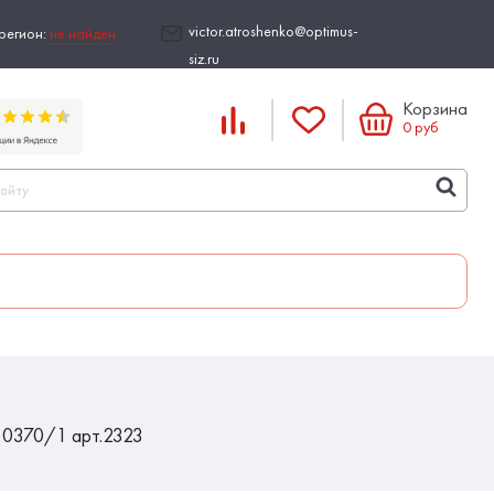
victor.atroshenko@optimus-
регион:
не найден
siz.ru
Корзина
0
руб
, 0370/1 арт.2323