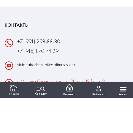
КОНТАКТЫ
+7 (991) 298-88-80
+7 (916) 870-74-29
victor.atroshenko@optimus-siz.ru
г. Москва Сколковское ш., 31, стр. 12 (этаж 2,
помещение 22)
Каталог
Главная
Корзина
Кабинет
Меню
Время работы:
Пн-Пт: 10:00 - 18:00
Выходные:Сб-Вс