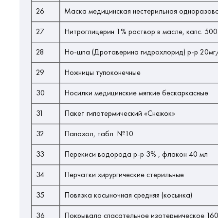
26
Маска медицинская нестерильная одноразов
27
Нитроглицерин 1% раствор в масле, капс. 50
28
Но-шпа (Дротаверина гидрохлорид) р-р 20мг
29
Ножницы тупоконечные
30
Носилки медицинские мягкие бескаркасные
31
Пакет гипотермический «Снежок»
32
Папазол, табл. №10
33
Перекиси водорода р-р 3% , флакон 40 мл
34
Перчатки хирургические стерильные
35
Повязка косыночная средняя (косынка)
36
Покрывало спасательное изотермическое 160 