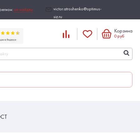
victor.atroshenko@optimus-
регион:
не найден
siz.ru
Корзина
0
руб
ЭСТ