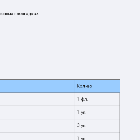
ленных площадках.
Кол-во
1 фл.
1 уп.
3 уп.
1 уп.