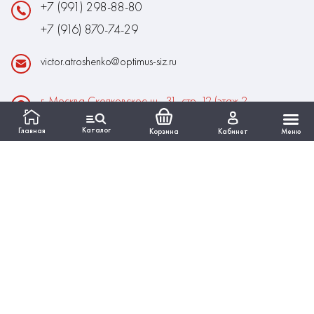
+7 (991) 298-88-80
+7 (916) 870-74-29
victor.atroshenko@optimus-siz.ru
г. Москва Сколковское ш., 31, стр. 12 (этаж 2,
помещение 22)
Каталог
Главная
Корзина
Кабинет
Меню
Время работы:
Пн-Пт: 10:00 - 18:00
Выходные:Сб-Вс
ИНФОРМАЦИЯ
КАТАЛОГ