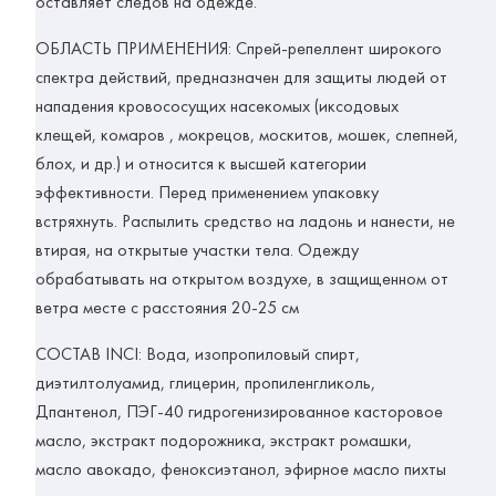
оставляет следов на одежде.
ОБЛАСТЬ ПРИМЕНЕНИЯ: Спрей-репеллент широкого
спектра действий, предназначен для защиты людей от
нападения кровососущих насекомых (иксодовых
клещей, комаров , мокрецов, москитов, мошек, слепней,
блох, и др.) и относится к высшей категории
эффективности. Перед применением упаковку
встряхнуть. Распылить средство на ладонь и нанести, не
втирая, на открытые участки тела. Одежду
обрабатывать на открытом воздухе, в защищенном от
ветра месте с расстояния 20-25 см
СОСТАВ INCI: Вода, изопропиловый спирт,
диэтилтолуамид, глицерин, пропиленгликоль,
Дпантенол, ПЭГ-40 гидрогенизированное касторовое
масло, экстракт подорожника, экстракт ромашки,
масло авокадо, феноксиэтанол, эфирное масло пихты