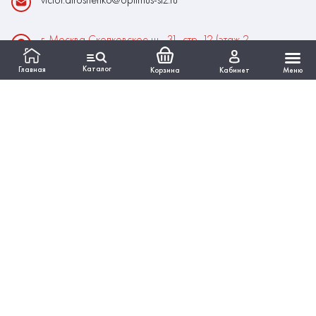
г. Москва Сколковское ш., 31, стр. 12 (этаж 2,
помещение 22)
Каталог
Главная
Корзина
Кабинет
Меню
Время работы:
Пн-Пт: 10:00 - 18:00
Выходные:Сб-Вс
ИНФОРМАЦИЯ
КАТАЛОГ
Вся представленная на сайте информация, касающаяся
технических характеристик, наличия на складе, стоимости
товаров, работ, услуг, носит информационный характер и ни