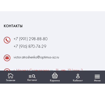
КОНТАКТЫ
+7 (991) 298-88-80
+7 (916) 870-74-29
victor.atroshenko@optimus-siz.ru
г. Москва Сколковское ш., 31, стр. 12 (этаж 2,
помещение 22)
Каталог
Главная
Корзина
Кабинет
Меню
Время работы:
Пн-Пт: 10:00 - 18:00
Выходные:Сб-Вс