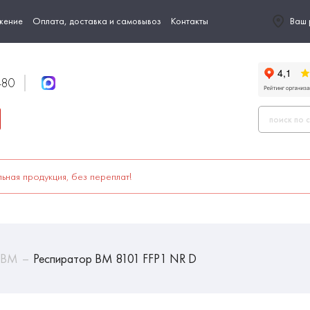
жение
Оплата, доставка и самовывоз
Контакты
Ваш 
-80
ьная продукция, без переплат!
 ВМ
Респиратор ВМ 8101 FFP1 NR D