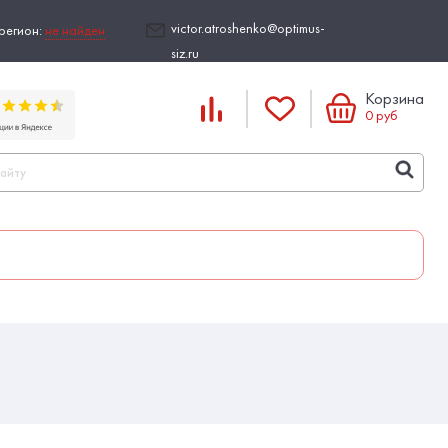
victor.atroshenko@optimus-
регион:
не найден
siz.ru
Корзина
0
руб