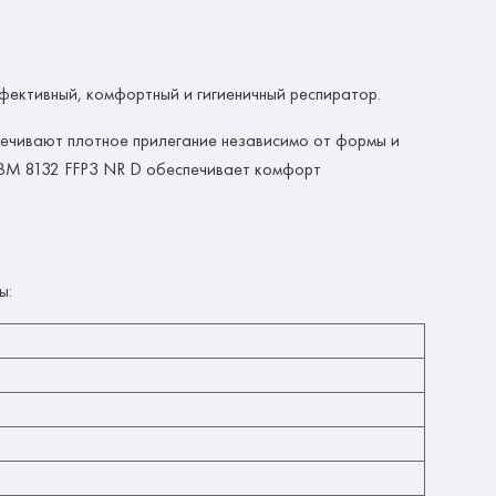
ективный, комфортный и гигиеничный респиратор.
печивают плотное прилегание независимо от формы и
и ВМ 8132 FFP3 NR D обеспечивает комфорт
ы: