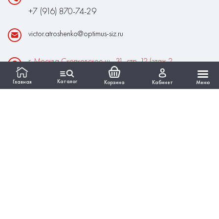
+7 (916) 870-74-29
victor.atroshenko@optimus-siz.ru
г. Москва Сколковское ш., 31, стр. 12 (этаж 2,
помещение 22)
Каталог
Главная
Корзина
Кабинет
Меню
Время работы:
Пн-Пт: 10:00 - 18:00
Выходные:Сб-Вс
ИНФОРМАЦИЯ
КАТАЛОГ
Вся представленная на сайте информация, касающаяся