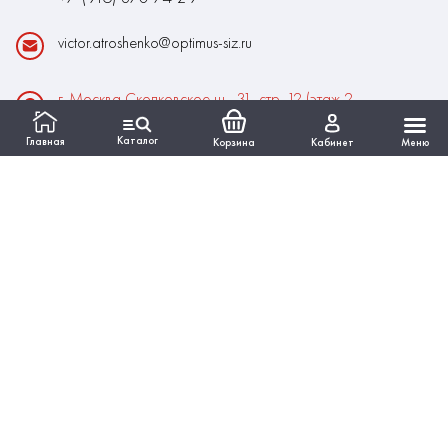
victor.atroshenko@optimus-siz.ru
г. Москва Сколковское ш., 31, стр. 12 (этаж 2,
помещение 22)
Каталог
Главная
Корзина
Кабинет
Меню
Время работы:
Пн-Пт: 10:00 - 18:00
Выходные:Сб-Вс
ИНФОРМАЦИЯ
КАТАЛОГ
Вся представленная на сайте информация, касающаяся
технических характеристик, наличия на складе, стоимости