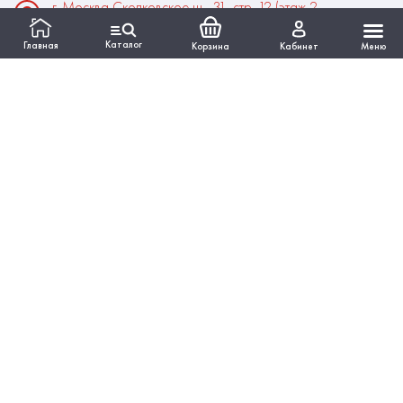
г. Москва Сколковское ш., 31, стр. 12 (этаж 2,
помещение 22)
Каталог
Главная
Корзина
Кабинет
Меню
Время работы:
Пн-Пт: 10:00 - 18:00
Выходные:Сб-Вс
ИНФОРМАЦИЯ
КАТАЛОГ
Вся представленная на сайте информация, касающаяся
технических характеристик, наличия на складе, стоимости
товаров, работ, услуг, носит информационный характер и ни
при каких условиях не является публичной офертой,
определяемой положениями Статьи 437 ГКРФ.