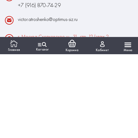
+7 (916) 870-74-29
victor.atroshenko@optimus-siz.ru
г. Москва Сколковское ш., 31, стр. 12 (этаж 2,
помещение 22)
Каталог
Главная
Корзина
Кабинет
Меню
Время работы:
Пн-Пт: 10:00 - 18:00
Выходные:Сб-Вс
ИНФОРМАЦИЯ
КАТАЛОГ
Вся представленная на сайте информация, касающаяся