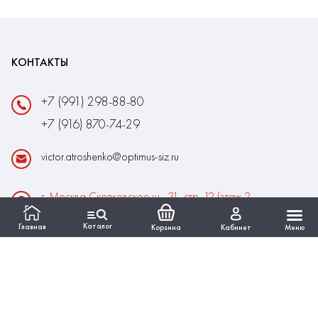
КОНТАКТЫ
+7 (991) 298-88-80
+7 (916) 870-74-29
victor.atroshenko@optimus-siz.ru
г. Москва Сколковское ш., 31, стр. 12 (этаж 2,
помещение 22)
Каталог
Главная
Корзина
Кабинет
Меню
Время работы:
Пн-Пт: 10:00 - 18:00
Выходные:Сб-Вс