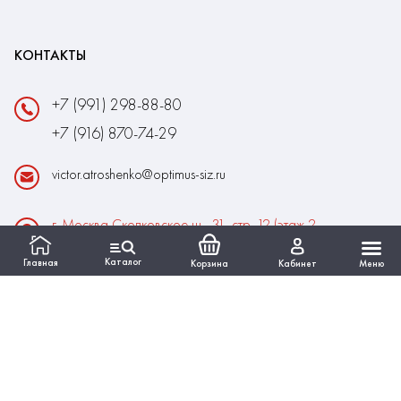
КОНТАКТЫ
+7 (991) 298-88-80
+7 (916) 870-74-29
victor.atroshenko@optimus-siz.ru
г. Москва Сколковское ш., 31, стр. 12 (этаж 2,
помещение 22)
Каталог
Главная
Корзина
Кабинет
Меню
Время работы:
Пн-Пт: 10:00 - 18:00
Выходные:Сб-Вс
ИНФОРМАЦИЯ