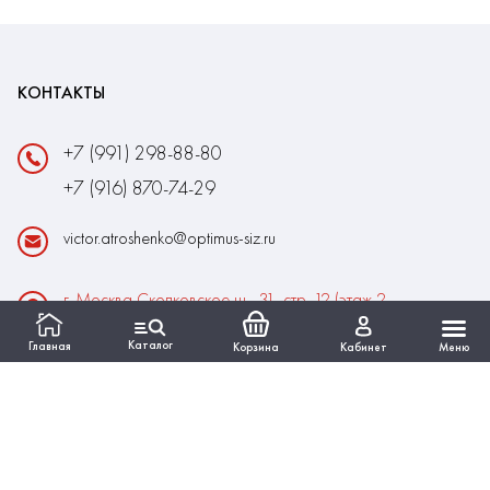
КОНТАКТЫ
+7 (991) 298-88-80
+7 (916) 870-74-29
victor.atroshenko@optimus-siz.ru
г. Москва Сколковское ш., 31, стр. 12 (этаж 2,
помещение 22)
Каталог
Главная
Корзина
Кабинет
Меню
Время работы:
Пн-Пт: 10:00 - 18:00
Выходные:Сб-Вс