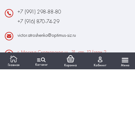
+7 (991) 298-88-80
+7 (916) 870-74-29
victor.atroshenko@optimus-siz.ru
г. Москва Сколковское ш., 31, стр. 12 (этаж 2,
помещение 22)
Каталог
Главная
Корзина
Кабинет
Меню
Время работы:
Пн-Пт: 10:00 - 18:00
Выходные:Сб-Вс
ИНФОРМАЦИЯ
КАТАЛОГ