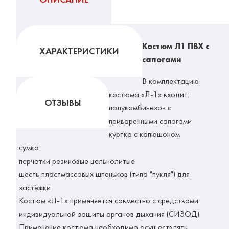
Костюм Л1 ПВХ с
ХАРАКТЕРИСТИКИ
сапогами
В комплектацию
костюма «Л-1» входит:
ОТЗЫВЫ
полукомбинезон с
приваренными сапогами
куртка с капюшоном
сумка
перчатки резиновые цельнолитые
шесть пластмассовых шпеньков (типа "пукля") для
застёжки
Костюм «Л-1» применяется совместно с средствами
индивидуальной защиты органов дыхания (СИЗОД)
Применение костюма необходимо осуществлять