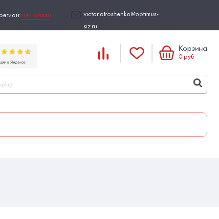
victor.atroshenko@optimus-
регион:
не найден
siz.ru
Корзина
0
руб