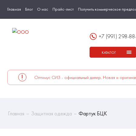
Главная
Блог
О нас
Прайс-лист
Получить коммерческое предло
+7 (991) 298-88
КАТАЛОГ
Оптимус СИЗ - официальный дилер. Новая и оригинал
Главная
Защитная одежда
Фартук БЦК