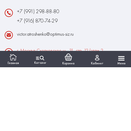
+7 (991) 298-88-80
+7 (916) 870-74-29
victor.atroshenko@optimus-siz.ru
г. Москва Сколковское ш., 31, стр. 12 (этаж 2,
помещение 22)
Каталог
Главная
Корзина
Кабинет
Меню
Время работы:
Пн-Пт: 10:00 - 18:00
Выходные:Сб-Вс
ИНФОРМАЦИЯ
КАТАЛОГ