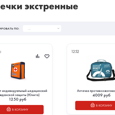
ечки экстренные
...
ИРОВАТЬ ПО:
с
1252
т индивидуальный медицинский
Аптечка противоожогов
4009
руб
ажданской защиты (Юнита)
1250
руб
В КОРЗИНУ
В КОРЗИНУ