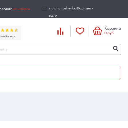
victor.atroshenko@optimus-
регион:
не найден
siz.ru
Корзина
0
руб