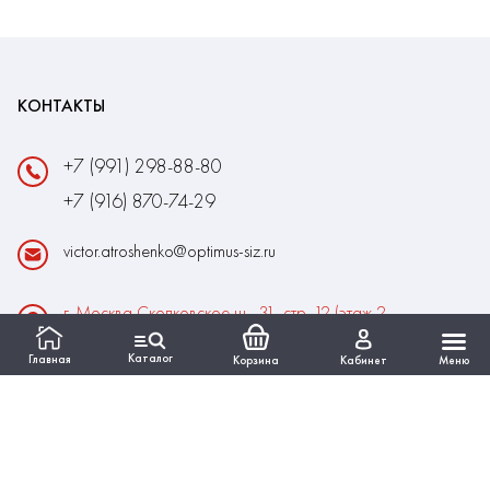
КОНТАКТЫ
+7 (991) 298-88-80
+7 (916) 870-74-29
victor.atroshenko@optimus-siz.ru
г. Москва Сколковское ш., 31, стр. 12 (этаж 2,
помещение 22)
Каталог
Главная
Корзина
Кабинет
Меню
Время работы:
Пн-Пт: 10:00 - 18:00
Выходные:Сб-Вс