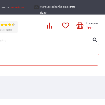
victor.atroshenko@optimus-
регион:
не найден
siz.ru
Корзина
0
руб