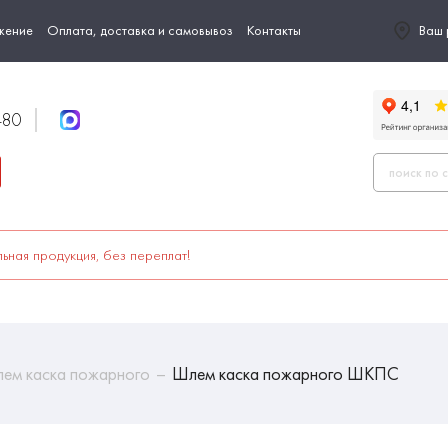
жение
Оплата, доставка и самовывоз
Контакты
Ваш 
-80
ьная продукция, без переплат!
ем каска пожарного
Шлем каска пожарного ШКПС