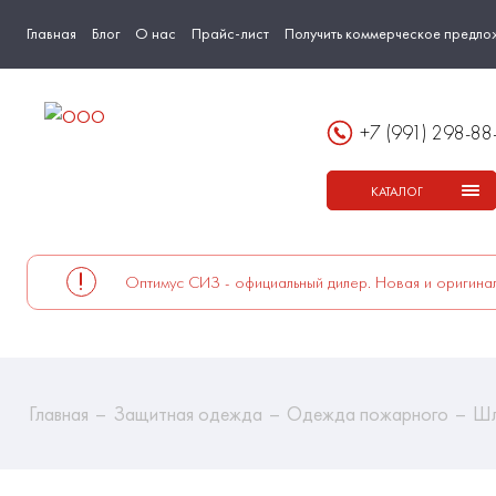
Главная
Блог
О нас
Прайс-лист
Получить коммерческое предло
+7 (991) 298-88
КАТАЛОГ
Оптимус СИЗ - официальный дилер. Новая и оригинал
Главная
Защитная одежда
Одежда пожарного
Шл