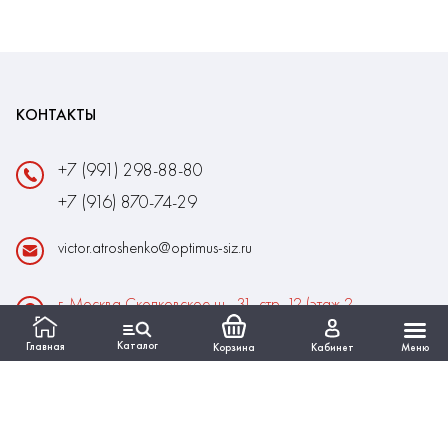
КОНТАКТЫ
+7 (991) 298-88-80
+7 (916) 870-74-29
victor.atroshenko@optimus-siz.ru
г. Москва Сколковское ш., 31, стр. 12 (этаж 2,
помещение 22)
Каталог
Главная
Корзина
Кабинет
Меню
Время работы:
Пн-Пт: 10:00 - 18:00
Выходные:Сб-Вс