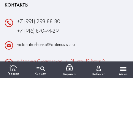
КОНТАКТЫ
+7 (991) 298-88-80
+7 (916) 870-74-29
victor.atroshenko@optimus-siz.ru
г. Москва Сколковское ш., 31, стр. 12 (этаж 2,
помещение 22)
Каталог
Главная
Корзина
Кабинет
Меню
Время работы:
Пн-Пт: 10:00 - 18:00
Выходные:Сб-Вс
ИНФОРМАЦИЯ