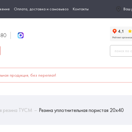
жение
Оплата, доставка и самовывоз
Контакты
Ваш 
-80
ьная продукция, без переплат!
ая резина ТУСМ
Резина уплотнительная пористая 20х40