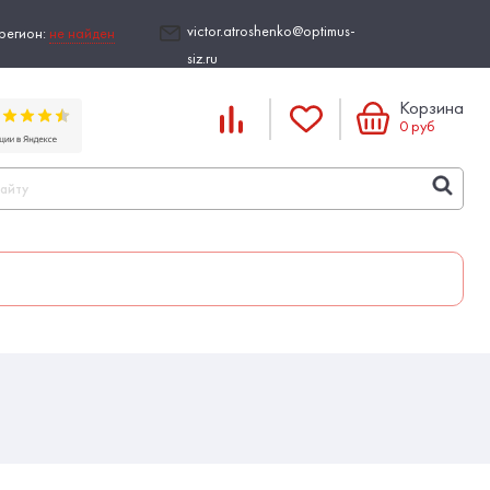
victor.atroshenko@optimus-
регион:
не найден
siz.ru
Корзина
0
руб