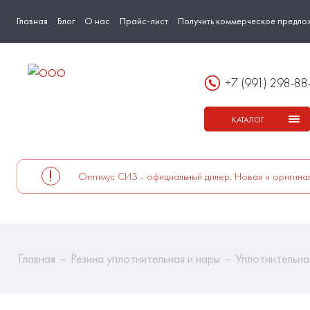
Главная
Блог
О нас
Прайс-лист
Получить коммерческое предло
+7 (991) 298-88
КАТАЛОГ
Оптимус СИЗ - официальный дилер. Новая и оригинал
Главная
Резина уплотнительная и нары
Уплотнительн